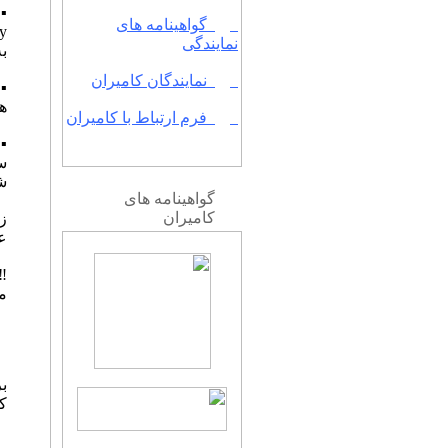
گواهینامه های
نمایندگی
ب
نمایندگان کامیران
های
فرم ارتباط با کامیران
س
شو
گواهینامه های
کامیران
زما
علت
محدو
ب
ک