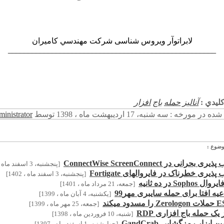
لابراتوآر ويروس شناسی شركت مهندسي كاميران
____________________________________________________
ليدي :
آنالیز
حمله
باج
افزار
ر مورخه : سه شنبه، 17 ارديبهشت ماه ، 1398 توسط
ministrator
وضوع :
 بحرانی در ConnectWise ScreenConnect
[پنجشنبه، 3 اسفند ماه ، 1402]
ذیری خطرناک در فایروالهای Fortigate
[پنجشنبه، 3 اسفند ماه ، 1402]
Sophos در ده ثانیه
[جمعه، 21 مرداد ماه ، 1401]
یه افتا برای حمله سایبری مهر99
[يكشنبه، 4 آبان ماه ، 1399]
[جمعه، 25 مهر ماه ، 1399]
 یک حمله باج افزاری RDP
[شنبه، 10 فروردين ماه ، 1398]
ابزار رمزگشایی GandCrab