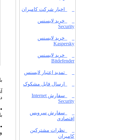
اخبار شرکت کامیران
خرید لایسنس
Security
خرید لایسنس
Kaspersky
خرید لایسنس
Bitdefender
تمدید اعتبار لایسنس
با
ارسال فایل مشکوک
سفارش Internet
دس
Security
سفارش سرویس
ب
اقتصادی
نظرات مشترکین
و
کامیران