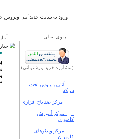
ورود به سایت جدید
آنتی ویروس خ
منوی اصلی
آنالی
مر
ل
(مشاوره خرید و پشتیبانی)
پسوند x
بي
آنتی ویروس تحت
شبکه
مرکز ضد باج افزاری
مرکز آموزش
کامیران
مرکز ویدئوهای
کامیران