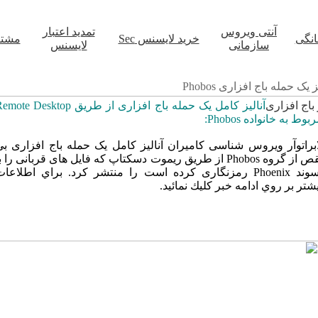
آنتی ویروس
تمدید اعتبار
انگی
خرید لایسنس Sec
مشتر
سازمانی
لایسنس
ز یک حمله باج افزاری Phobos
آنالیز کامل یک حمله باج افزاری از طریق ote Desktop
بوط به خانواده Phobos:
ابراتوآر ویروس شناسی کامیران آنالیز کامل یک حمله باج افزاری بی
نقص از گروه Phobos از طریق ریموت دسکتاپ که فایل های قربانی را ب
Phoeni رمزنگاری کرده است را منتشر کرد.
براي اطلاعات
شتر بر روي ادامه خبر كليك نمائيد.