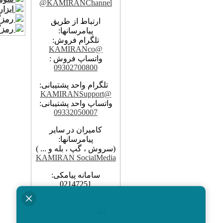
@
KAMIRANChannel
ابزار ر
رمزگشای
ارتباط از طریق
رمزگشا
پیامرسانها:
تلگرام فروش:
@KAMIRANco
واتساپ فروش :
09302700800
تلگرام واحد پشتیبانی:
@KAMIRANSupport
واتساپ واحد پشتیبانی:
09332050007
کامیران در سایر
پیامرسانها:
(سروش ، گپ ، بله و ... )
KAMIRAN SocialMedia
سامانه پیامکی:
02147251