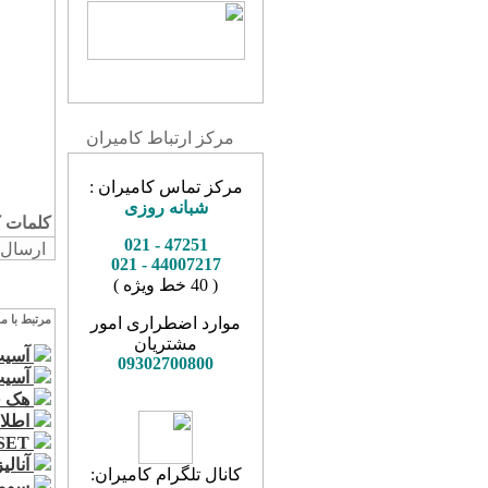
مرکز ارتباط کامیران
مرکز تماس کامیران :
شبانه روزی
کلمات ک
- 021
47251
ارسال شده د
44007217 - 021
( 40 خط ويژه )
موارد اضطراری امور
مرتبط با م
مشتریان
آسیب پذیری
09302700800
آسیب پ
هک فایروال 
اطلاع
ESET حملات Zerologon را مسدود میکند
آنالیز
ک
انال تلگرام کامیران:
سومین 