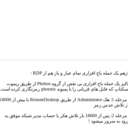
زهم یک حمله باج افزاری تمام عیار و باز هم از RDP :
آنالیز یک حمله باج افزاری بی نقص از گروه Phobos از طریق ریموت
کتاپ که فایل های قربانی را با پسوند phoenix رمزنگاری کرده است :
▪️ مرحله 1: هک Administrator از طریق RemoteDesktop با بیش از 8000
ار تلاش حدس رمز
▪️ مرحله 2: پس از 18000 بار تلاش هکر با حساب مدیر شبکه موفق به
رود به سرور میشود !