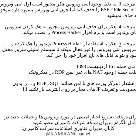
▪️ مرحله 3: به دلیل وجود آنتی ویروس هکر مجبور است اول آنتی ویروس
ESET File Security را حذف کند اما چون آنتی ویروس پسورد دارد موفق
ه حذف نمیشود .
▪️ مرحله 4: هکر برای حذف آنتی ویروس مجبور به هک کردن سرویس
 ویندوز است و نرم افزار Process Hacker را نصب میکند.
▪️ مرحله 5: هکر با استفاده از Process Hacker ویندوز را هک کرده و
رویس آنتی ویروس را غیر فعال میکند تا سیستم امنیتی سرور مختل
د و بتواند فایل های باج افزار خود را اجرا کند.
ن حمله : 16 اردیبهشت 1398
 حمله : وجود NAT های غیر ایمن RDP در میکروتیک
‼️ هشدار : هرگز پورت های نا امن همانند RDP ، SQL و ... را بدون
دیت و تعریف IP های مجاز بر روی اینترنت باز نکنید !!!
رای دریافت سریع اخبار امنیتی در مورد ویروس ها و حملات جدید در
انال تلگرام مدیران شبکه شرکت کامیران عضو شوید :
کانال مدیران فناوری اطلاعات شرکت کامیران:
@
KAMIRANChannel